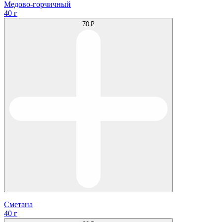
Медово-горчичный
40 г
70 ₽
Сметана
40 г