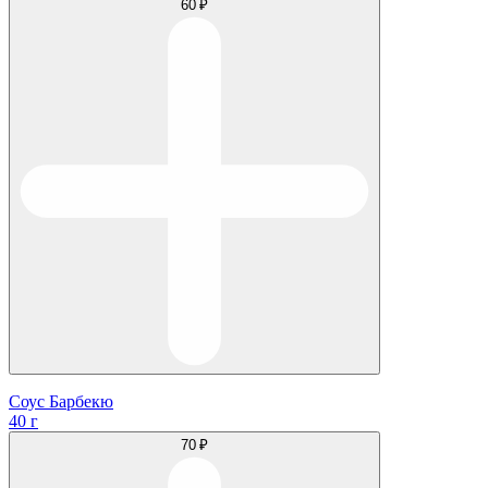
60 ₽
Соус Барбекю
40 г
70 ₽