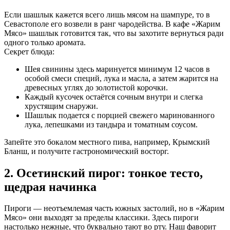
Если шашлык кажется всего лишь мясом на шампуре, то в
Севастополе его возвели в ранг чародейства. В кафе «Жарим
Мясо» шашлык готовится так, что вы захотите вернуться ради
одного только аромата.
Секрет блюда:
Шея свинины здесь маринуется минимум 12 часов в
особой смеси специй, лука и масла, а затем жарится на
древесных углях до золотистой корочки.
Каждый кусочек остаётся сочным внутри и слегка
хрустящим снаружи.
Шашлык подается с порцией свежего маринованного
лука, лепешками из тандыра и томатным соусом.
Запейте это бокалом местного пива, например, Крымский
Бланш, и получите гастрономический восторг.
2. Осетинский пирог: тонкое тесто,
щедрая начинка
Пироги — неотъемлемая часть южных застолий, но в «Жарим
Мясо» они выходят за пределы классики. Здесь пироги
настолько нежные, что буквально тают во рту. Наш фаворит